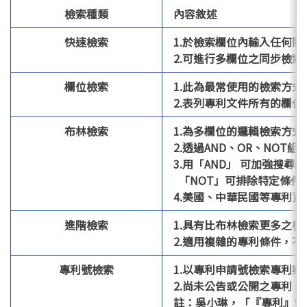
檢索種類
內容敘述
快速檢索
1.於檢索欄位內輸入任何
2.可進行多欄位之同步檢索
欄位檢索
1.此為最常使用的檢索方式
2.表列專利文件所有的欄
布林檢索
1.為多欄位的邏輯檢索方式
2.透過AND、OR、NOT
3.用「AND」 可加強搜
「NOT」可排除特定條件
4.美國、中華民國等專利
進階檢索
1.具有比布林檢索更多之檢
2.適用複雜的專利條件，
專利號檢索
1.以專利申請號檢索專利案
2.尚未公告或公開之專利
註：吳小琳，「『專利』管