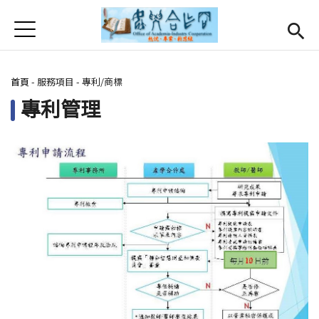
Jump to Main content
Jump to Navigation
首頁
首頁
您在這裡
首頁
-
服務項目
-
專利/商標
最新消息
Open subm
專利管理
關於我們
Open subm
Open submenu (服務項目)
服務項目
Open submenu (研發能量)
研發能量
Open submenu (相關連結)
相關連結
活動集錦
English
(link is external)