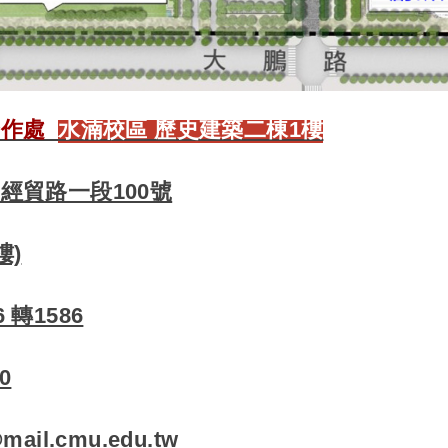
合作處
水湳校區 歷史建築二棟1樓
經貿路一段100號
樓)
6 轉1586
0
il.cmu.edu.tw