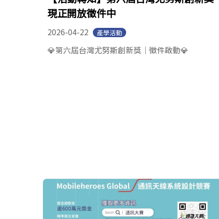
現正開放徵件中
2026-04-22
產學活動
💎第六屆台灣尤努斯創新獎｜徵件啟動💎