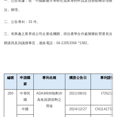
一、公告依據：依「中國醫藥大學研究成果專利申請及技術移轉管理辦
專利公告
法」辦理。
二、公告專利：33 件。
三、有興趣之業界或公司企業或機關，得洽產學合作處陳勝欽營運長洽
辦讓與及詢議價事宜，連絡電話：04-22053366 *1582。
編號
申請國
專利名稱
獲證公告日
專利證號
家
280
中華民
ADAM9
抑制劑作
2021/08/01
I735210
國
為免疫調節劑之
用途
中國
2024/12/27
CN11417377