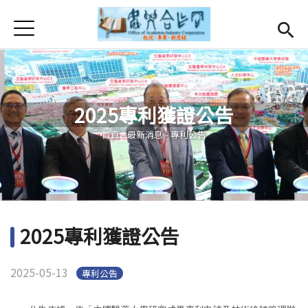
Jump to Main content
Jump to Navigation
首頁
首頁
最新消息
Open subm
2025專利獲證公告
關於我們
Open subm
您在這裡
首頁
-
最新消息
-
專利公告
Open submenu (服務項目)
服務項目
Open submenu (研發能量)
研發能量
Open submenu (相關連結)
相關連結
2025專利獲證公告
活動集錦
2025-05-13
專利公告
English
(link is external)