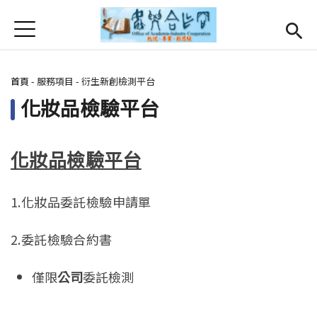
Jump to Main content
Jump to Navigation
首頁
首頁
您在這裡
首頁
-
服務項目
-
衍生新創檢測平台
最新消息
Open subm
化妝品檢驗平台
關於我們
Open subm
Open submenu (服務項目)
服務項目
化妝品檢驗平台
Open submenu (研發能量)
研發能量
1.化妝品委託檢驗申請單
Open submenu (相關連結)
相關連結
2.委託檢驗合約書
活動集錦
僅限
公司
委託檢測
English
(link is external)