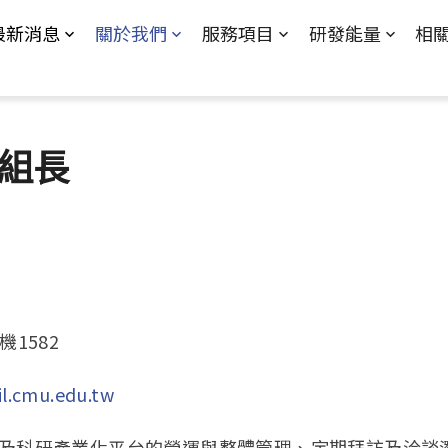
Jump to Main content
Jump to Navigation
最新消息
關於我們
服務項目
研發能量
相
組長
分機1582
.cmu.edu.tw
處及科研產業化平台的營運與整體管理、定期拜訪及洽談