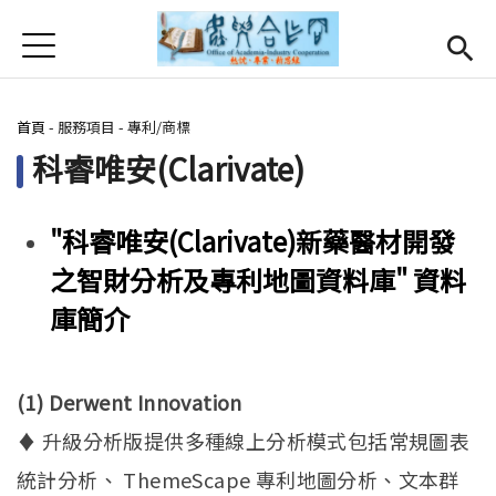
Jump to Main content
Jump to Navigation
首頁
首頁
您在這裡
首頁
-
服務項目
-
專利/商標
最新消息
Open subm
科睿唯安(Clarivate)
關於我們
Open subm
"科睿唯安(Clarivate)新藥醫材開發
Open submenu (服務項目)
服務項目
之智財分析及專利地圖資料庫" 資料
Open submenu (研發能量)
研發能量
庫簡介
Open submenu (相關連結)
相關連結
活動集錦
(1) Derwent Innovation
♦ 升級分析版提供多種線上分析模式包括常規圖表
English
(link is external)
統計分析、 ThemeScape 專利地圖分析、文本群