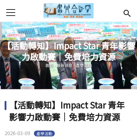
Jump to Main content
Jump to Navigation
首頁
首頁
最新消息
Open subm
【活動轉知】Impact Star 青年影響
關於我們
Open subm
力啟動賽｜免費培力資源
您在這裡
Open submenu (服務項目)
服務項目
首頁
-
最新消息
-
產學活動
Open submenu (研發能量)
研發能量
Open submenu (相關連結)
相關連結
【活動轉知】Impact Star 青年
活動集錦
影響力啟動賽｜免費培力資源
English
(link is external)
2026-03-09
產學活動