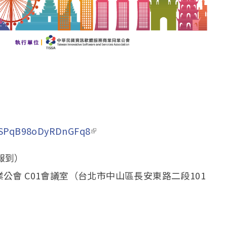
SPqB98oDyRDnGFq8
(link is external)
報到）
會 C01會議室（台北市中山區長安東路二段101