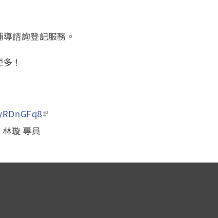
輔導諮詢登記服務。
更多！
yRDnGFq8
(link is external)
9 林璇 專員