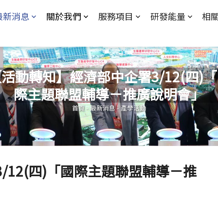
Jump to Main content
Jump to Navigation
最新消息
關於我們
服務項目
研發能量
相
活動轉知】經濟部中企署3/12(四)
際主題聯盟輔導－推廣說明會」
您在這裡
首頁
-
最新消息
-
產學活動
/12(四)「國際主題聯盟輔導－推