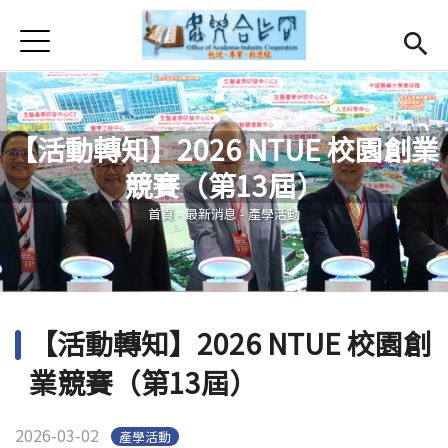
Jump to Main content
Jump to Navigation
首頁
首頁
最新消息
Open subm
【活動轉知】2026 NTUE 校園創業
關於我們
Open subm
競賽（第13屆）
您在這裡
Open submenu (服務項目)
服務項目
首頁
-
最新消息
-
產學活動
Open submenu (研發能量)
研發能量
Open submenu (相關連結)
相關連結
【活動轉知】2026 NTUE 校園創
活動集錦
業競賽（第13屆）
English
(link is external)
2026-03-02
產學活動