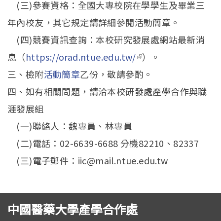
(三)參賽資格：全國大專校院在學學生及畢業三
external)
年內校友，其它規定請詳細參閱活動簡章。
(四)競賽資訊查詢：本校研究發展處網站最新消
息（
https://orad.ntue.edu.tw/
(link is external)
）。
三、檢附
活動簡章
乙份，敬請參酌。
四、如有相關問題，請洽本校研發處產學合作與職
涯發展組
(一)聯絡人：魏專員、林專員
(二)電話：02-6639-6688 分機82210、82337
(三)電子郵件：iic@mail.ntue.edu.tw
中國醫藥大學產學合作處