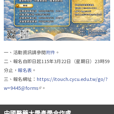
一、活動資訊請參閱
附件
。
二、報名自即日起115年3月22日（星期日）23時59
分止，
報名表
。
三、報名網址：
https://itouch.cycu.edu.tw/go/?
w=9445@forms
(link is external)
。
中國醫藥大學產學合作處