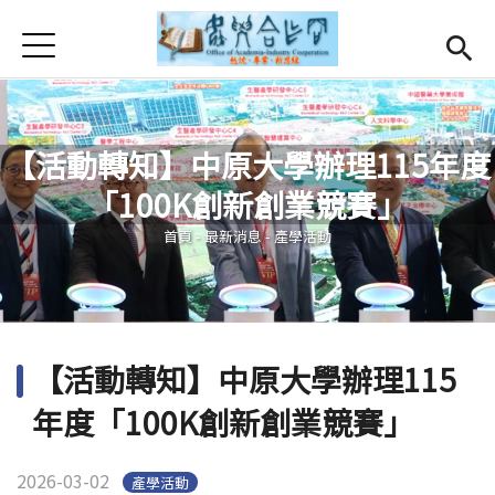
Jump to Main content
Jump to Navigation
首頁
首頁
最新消息
Open subm
【活動轉知】中原大學辦理115年度
關於我們
Open subm
「100K創新創業競賽」
您在這裡
Open submenu (服務項目)
服務項目
首頁
-
最新消息
-
產學活動
Open submenu (研發能量)
研發能量
Open submenu (相關連結)
相關連結
【活動轉知】中原大學辦理115
活動集錦
年度「100K創新創業競賽」
English
(link is external)
2026-03-02
產學活動