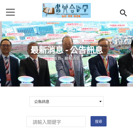
Jump to Main content
Jump to Navigation
首頁
首頁
最新消息
Open subm
最新消息 - 公告訊息
關於我們
Open subm
您在這裡
首頁
-
最新消息
Open submenu (服務項目)
服務項目
Open submenu (研發能量)
研發能量
Open submenu (相關連結)
相關連結
活動集錦
English
(link is external)